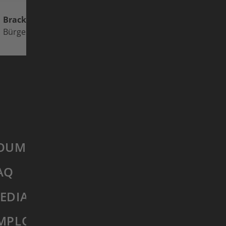
Brackenheim
Organisateur: Arbeitskreis Klimas
Bürgerzentrum Brackenheim
OUMETTRE FILM
AQ
EDIA HUB
MPLOIS
SE RÉTRACTER