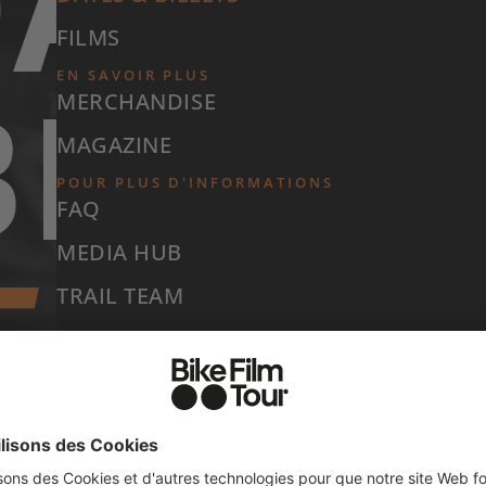
ATES
FILMS
BILLET
EN SAVOIR PLUS
MERCHANDISE
MAGAZINE
POUR PLUS D'INFORMATIONS
FAQ
EASON
MEDIA HUB
TRAIL TEAM
MEET THE HOSTS ↗
POUR LES ENTREPRISES
HOST A SHOW
DEVENIR PARTENAIRE ↗