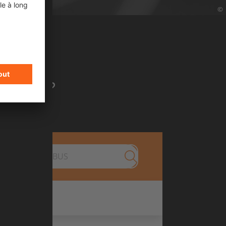
©
mence ?
Submit search