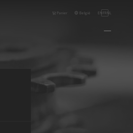
België
EN
FR
NL
Panier