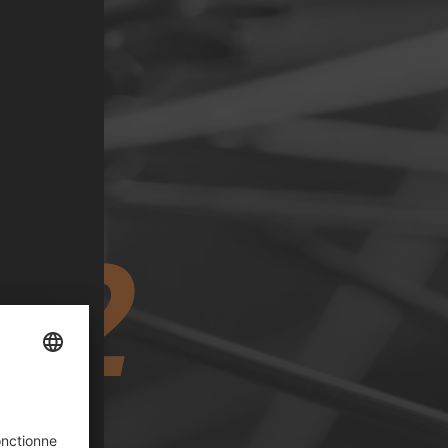
 &
S
 2