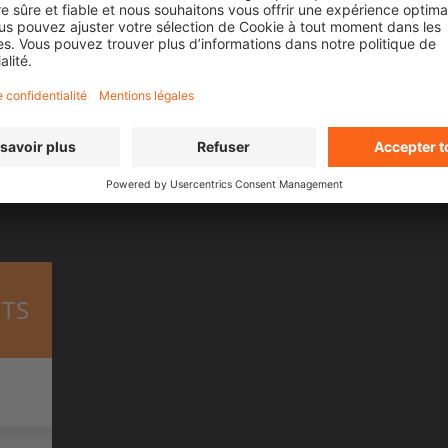
impatient que la Season 2 com
TS
Trouvez votre spectacle local