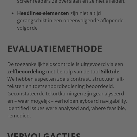
screenreaders ze overslaan en ze niet afleiden.
Headlines-elementen
zijn niet altijd
gerangschikt in een opeenvolgende aflopende
volgorde
EVALUATIEMETHODE
De toegankelijkheidscontrole is uitgevoerd via een
zelfbeoordeling
met behulp van de tool
Silktide
.
We hebben aspecten zoals contrast, structuur, alt-
teksten en toetsenbordbediening beoordeeld.
Geconstateerde tekortkomingen zijn geanalyseerd
en – waar mogelijk – verholpen.eyboard navigability.
Identified issues were analysed and, where feasible,
remedied.
VERVOLGACTIES