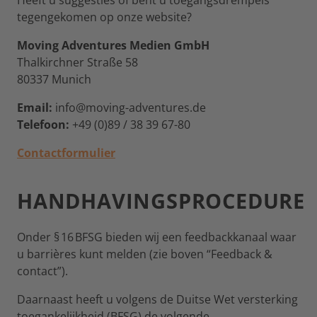
Heeft u suggesties of bent u toegangsdrempels
tegengekomen op onze website?
Moving Adventures Medien GmbH
Thalkirchner Straße 58
80337 Munich
Email:
info@moving-adventures.de
Telefoon:
+49 (0)89 / 38 39 67-80
Contactformulier
HANDHAVINGSPROCEDURE
Onder § 16 BFSG bieden wij een feedbackkanaal waar
u barrières kunt melden (zie boven “Feedback &
contact”).
Daarnaast heeft u volgens de Duitse Wet versterking
toegankelijkheid (BFSG) de volgende