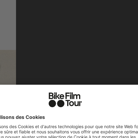
THE FORGOT
DE FRANCE 
(Almost) Forgotten Hero
tells the story of the Tou
©
between 1984 and 1989. In
the making of the film and
INTERVIEW WITH EL