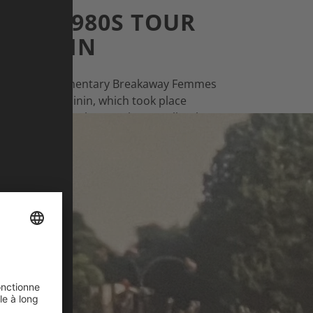
TEN 1980S TOUR
FÉMININ
ines: The documentary Breakaway Femmes
r de France Féminin, which took place
 our interview, Eleanor Sharpe talks about
 the history of the women’s tour.
EANOR SHARPE