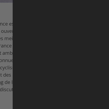
nce est le rêve ultime de nombreux cyclistes. Dep
 ouvert aux femmes. Seulement depuis 2022 ? Loi
es meilleures cyclistes sur route ont en effet prou
rance et la force nécessaires pour y participer. T
t ambitieuses que leurs homologues masculins, e
connues à leur juste valeur. Dans Breakaway Fe
cyclisme reviennent sur leurs années de Tour de 
 des duels légendaires pour le maillot jaune, de
ong de la route, mais aussi des problèmes logistiq
iscutables et des préjugés masculins.