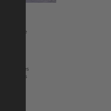
uis 2022, il
n de là ! De
vé qu'elles
outes aussi
lles n'ont
mmes, ces
France. Elles
s supporters
ues, des