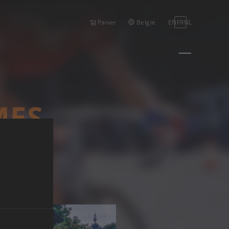
België
EN
FR
NL
Panier
MES