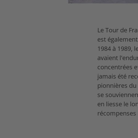
Le Tour de Fra
est également
1984 à 1989, l
avaient l'endu
concentrées e
jamais été re
pionnières du 
se souviennent
en liesse le l
récompenses d