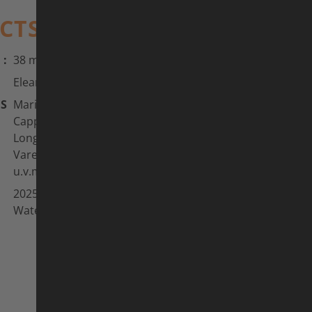
ACTS
 :
38 min.
Eleanor Sharpe
ES
Maria Canins, Alessandra
Cappellotto, Susan Elias, Jeannie
Longo, Marianne Martin, Ines
Varenkamp-Carlsen, Kelly-Ann Way
u.v.m.
2025, Australia, Goldynaut Pictures,
Waterbyrd Filmz