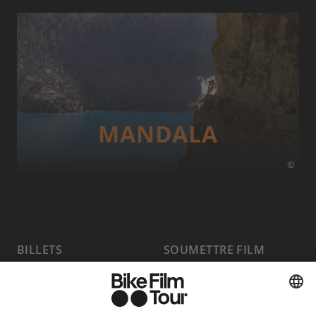
MANDALA
©
BILLETS
SOUMETTRE FILM
PROGRAMME
FAQ
HOST A SHOW
MEDIA HUB