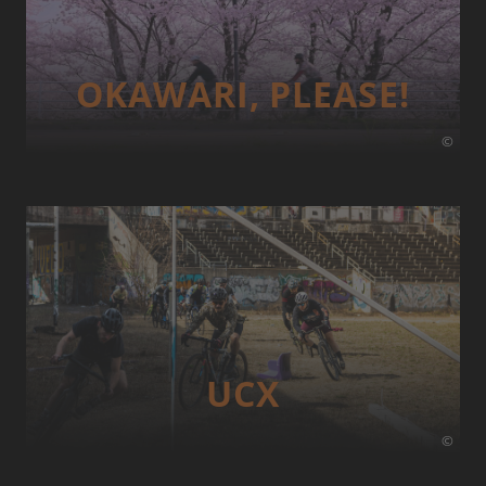
OKAWARI, PLEASE!
©
UCX
©