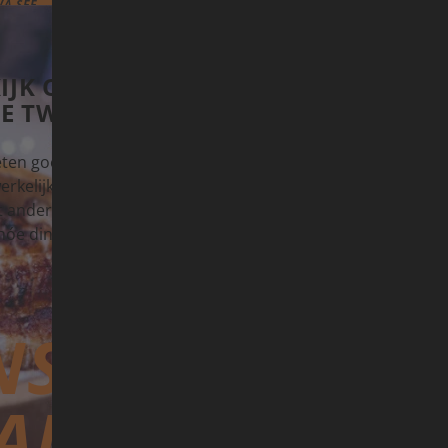
ergpanorama: twee maanden Japan in drie beelden.
 KIJK OP DE JAPANSE KEUKEN VERAN
DIE TWEE MAANDEN?
t eten goed en gevarieerd zou zijn — maar hoe regionaal en v
rkelijk is, heeft me verrast. Ik hou van lekker eten, maar ik
 anders: hij heeft in restaurants met Michelin-sterren gewerk
 hóe dingen worden gemaakt.
NS ALS JE DE
PAN BEGRIJPT