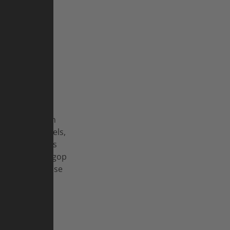
ELEN?
ns en bevinden
m: gemakswinkels,
 maakte de reis
r uur lang bergop
aarna niet per se
ie uit de
©