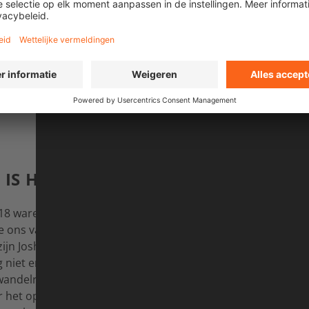
Tippet zijn te zien in de film
Okawari, Please!
, die wordt vertoond 
 Film Tour. Meer informatie over de film vind je hier:
pagina over d
E IS HET ALLEMAAL BEGONNEN?
18 waren Josh en ik er voor het eerst — als gewone toerist
e ons van alles liet zien en uitlegde. Daarna was het duideli
 zijn Josh en ik eigenlijk fanatieke langeafstandswandelaars.
niet erg voor de hand: het land is sterk ontsloten en heeft
ndelroutes. Zo is de fiets in beeld gekomen. En toen Josh
 het openen van zijn eigen restaurant — met Japan als stee