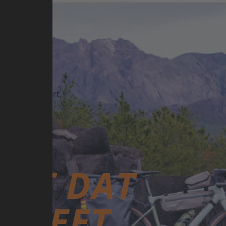
DERD
eelzijdig de
 ben geen expert.
t. Hij wilde
NKT DAT
, WEET