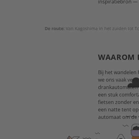
inspiratiebron — 
De route:
Van Kagoshima in het zuiden tot To
WAAROM D
Bij het wandelen
we ons vaak ver 
drankautomaten en
een stuk comforta
fietsen zonder eni
een natte tent op
automaat om de 