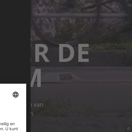
DER DE
SEM
pet fietsten van
panse keuken.
©