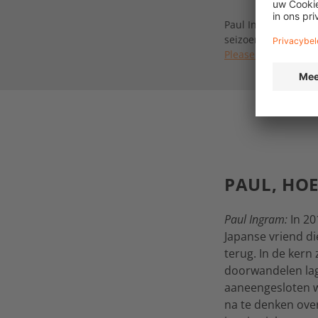
Paul Ingram en Josh 
seizoen van de Bike
Please!“
PAUL, HO
Paul Ingram:
In 20
Japanse vriend di
terug. In de kern
doorwandelen lag 
aaneengesloten wa
na te denken over