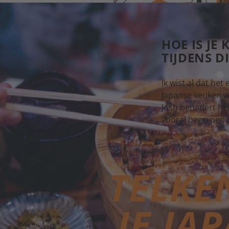
Unagi, kersenbloesem-selfie en b
HOE IS JE
TIJDENS 
Ik wist al dat he
Japanse keuken we
Josh benadert het
vooral begrijpen
TELKE
JE JA