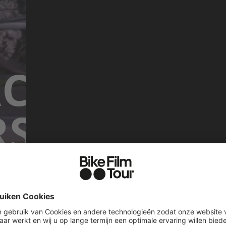
ACKING ON
RSENBLOE
twee maanden, één land: Paul Ingram en Josh Tip
ar Tokio en verdiepten zich onderweg in de Ja