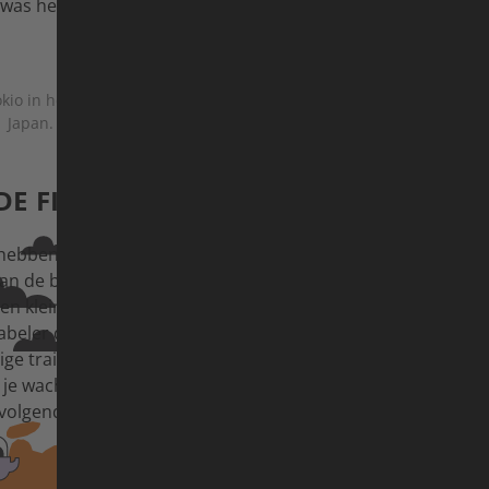
was het plots helder: nu of nooit.
kio in het noorden — zo'n 2.000 kilometer dwars door
Japan.
E FIETS — EN NIET OPNIEUW WAND
 hebben we doorgaans proviand voor meerdere dagen bij o
van de bewoonde wereld. In Japan was het precies anderso
 kleine dorpjes waren bijna altijd binnen handbereik. Dat
beler dan onze gebruikelijke "dirtbag"-avonturen. Maar vie
ge training — dat sloopt je lichaam. Het verschil is dat er d
 je wacht. Soms is er een betaalbaar hotel — of een hete koff
volgende bocht.