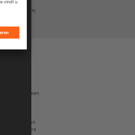
tijdens het tweede
e film „Okawari,
en, samen met een
jk: we moesten
 Maar Japan
 geen lange,
 serieuzer begon
ds belangrijkere