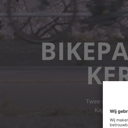
BIKEP
KE
Twee vrienden, 
Kagoshima na