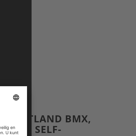
: FLATLAND BMX,
, AND SELF-