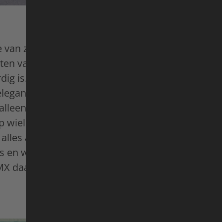
van zijn leerlingen is meneer Cato gewoon een l
en van hen weten wel dat hij zowel in de klas a
dig is. In zijn discipline, Flatland BMX, combineer
elegante performance van wereldklasse. Er zijn g
, alleen een glad, vlak oppervlak. Helaas fascineer
p wielen’ tegenwoordig steeds minder kinderen e
 alles aan om de volgende generatie te inspirere
 en wedstrijden. Zijn grote droom? De Olympisc
MX daar ooit naartoe gaat ...