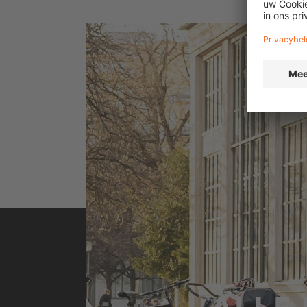
Flatland Live: Omari Cato shows off his skills i
brings BMX culture to the 