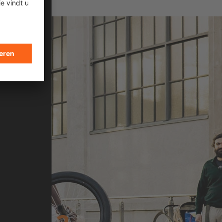
N
n cycling and flatland BMX scene, Omari
ovement, style, and community.