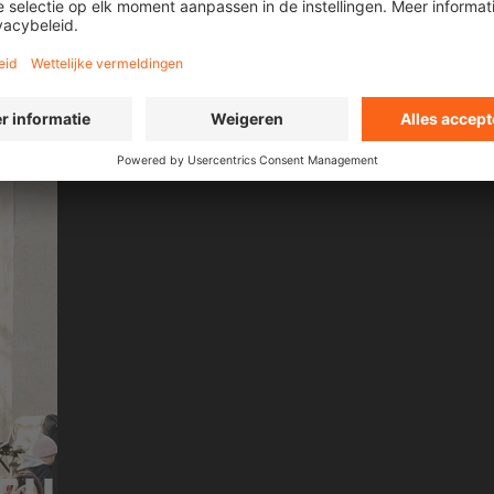
EXPRESSIO
n front of a live audience and
As part of the global urba
streets.
Cato uniquely combines m
MORE ABOUT OMARI