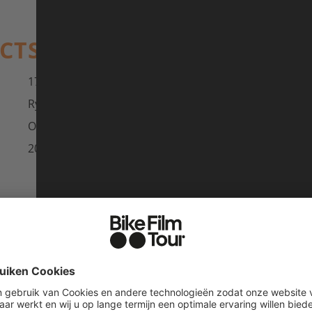
ACTS
17 min (BIKE edit)
Ryan Ross
Omari Cato
2024, USA, Buck Ross
OMARI CATO
COMMUNITY