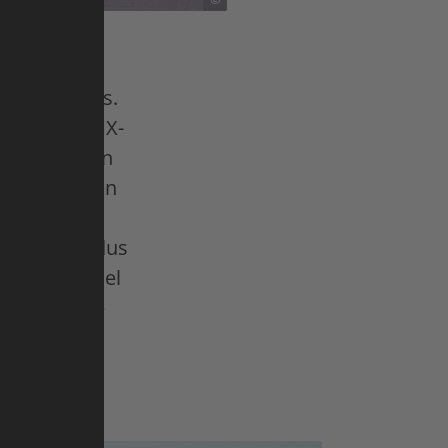
eraar Engels.
ls op een BMX-
t hij trucs en
een hellingen
t deze
n tieners, dus
n door middel
he Spelen –