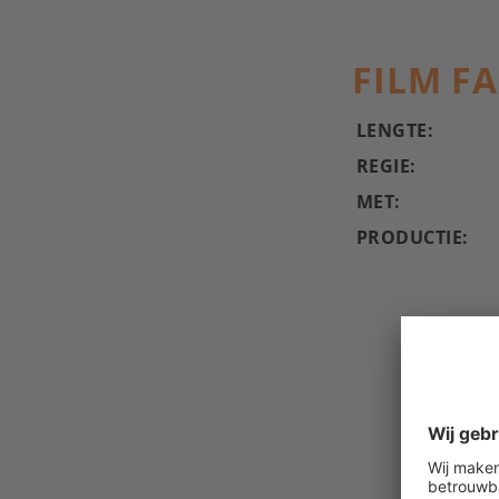
FILM F
LENGTE:
REGIE:
MET:
PRODUCTIE: